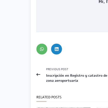
Hi, 
<span
PREVIOUS POST
class="nav-
Inscripción en Registro y catastro de
subtitle
zona aeroportuaria
screen-
reader-
text">Page</span>
RELATED POSTS