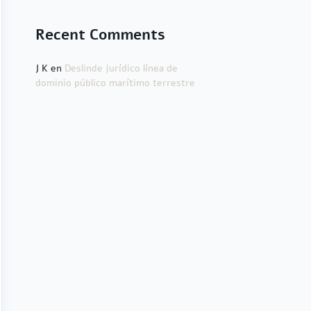
Recent Comments
J K
en
Deslinde jurídico línea de
dominio público marítimo terrestre