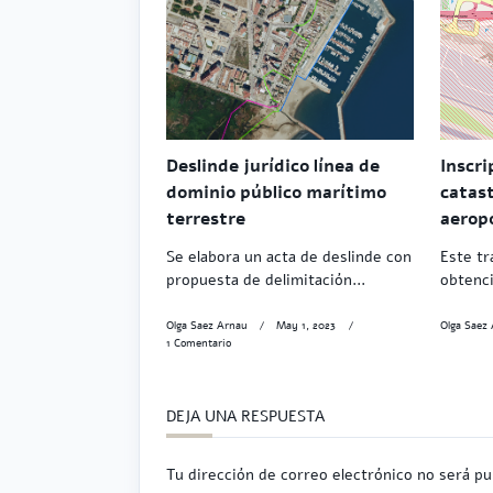
Deslinde jurídico línea de
Inscri
dominio público marítimo
catas
terrestre
aerop
Se elabora un acta de deslinde con
Este tr
propuesta de delimitación...
obtenci
Olga Saez Arnau
May 1, 2023
Olga Saez
En
1 Comentario
Deslinde
Jurídico
Línea
De
DEJA UNA RESPUESTA
Dominio
Público
Marítimo
Tu dirección de correo electrónico no será pu
Terrestre