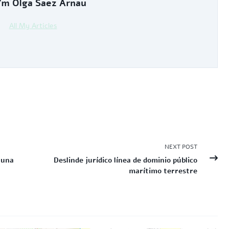
I’m
Olga Saez Arnau
All My Articles
NEXT POST
 una
Deslinde jurídico línea de dominio público
marítimo terrestre