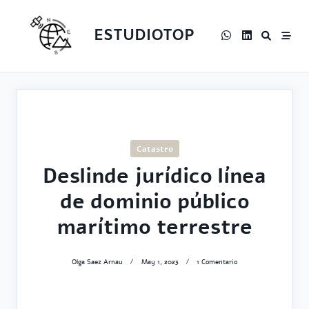
Skip
to
ESTUDIOTOP
content
Catastro
Deslinde jurídico línea
de dominio público
marítimo terrestre
En
Olga Saez Arnau
May 1, 2023
1 Comentario
Deslinde
Jurídico
Línea
De