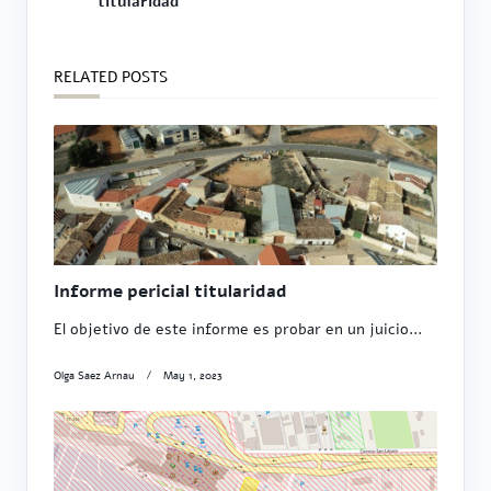
subtitle
titularidad
screen-
reader-
text">Page</span>
RELATED POSTS
Informe pericial titularidad
El objetivo de este informe es probar en un juicio...
Olga Saez Arnau
May 1, 2023