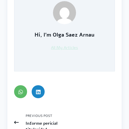
Hi, I’m
Olga Saez Arnau
All My Articles
<span
PREVIOUS POST
class="nav-
Informe pericial