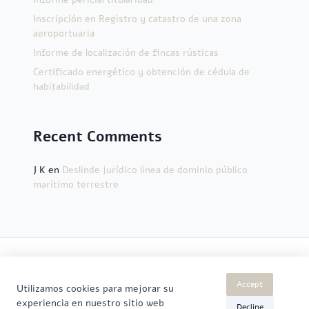
Inscripción en Registro y catastro de una zona
aeroportuaria
Informe de localización de fincas rústicas
Certificado energético y obtención de cédula de
habitabilidad
Recent Comments
J K
en
Deslinde jurídico línea de dominio público
marítimo terrestre
Home
Quienes Somos
Servicios
Precios
Contacta
Accept
Utilizamos cookies para mejorar su
Blogs
experiencia en nuestro sitio web
Decline