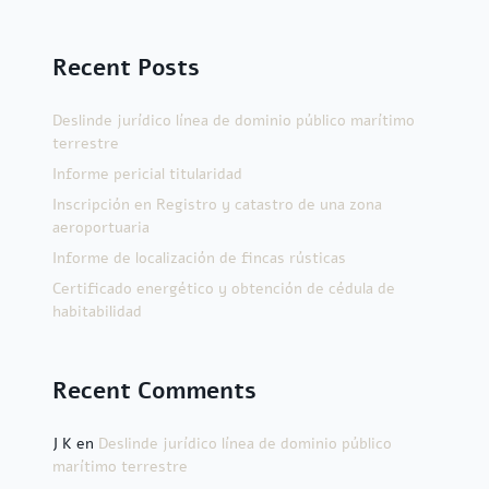
Recent Posts
Deslinde jurídico línea de dominio público marítimo
terrestre
Informe pericial titularidad
Inscripción en Registro y catastro de una zona
aeroportuaria
Informe de localización de fincas rústicas
Certificado energético y obtención de cédula de
habitabilidad
Recent Comments
J K
en
Deslinde jurídico línea de dominio público
marítimo terrestre